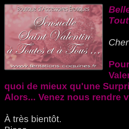
Bell
Tout
Cher(
Pour
Vale
quoi de mieux qu'une Surpri
Alors... Venez nous rendre vi
À très bientôt.