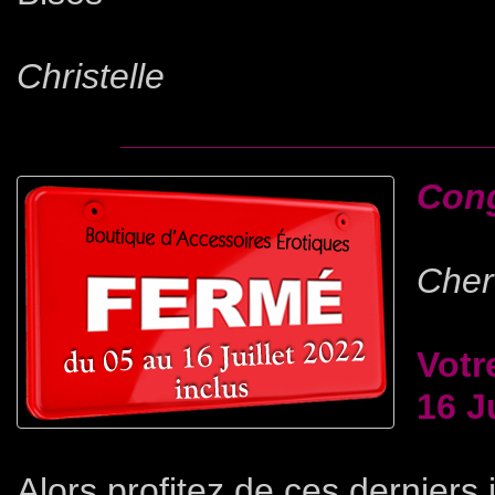
Christelle
Cong
Cher(
Votr
16 J
Alors profitez de ces derniers