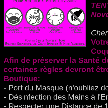
TEN
Nove
Cher(
Votr
Coq
Afin de préserver la Santé d
certaines règles devront êtr
Boutique:
- Port du Masque (n'oubliez do
- Désinfection des Mains à l'E
- Respecter une Distance de 1