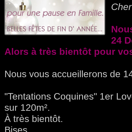
Cher(
Nou
24 D
Alors à très bientôt pour v
Nous vous accueillerons de 1
"Tentations Coquines" 1er L
sur 120m².
À très bientôt.
Bises