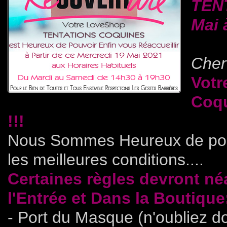
TEN
Mai 
Cher(
Votr
Coqu
!!!
Nous Sommes Heureux de pouv
les meilleures conditions....
Certaines règles devront né
l'Entrée et Dans la Boutique
- Port du Masque (n'oubliez do