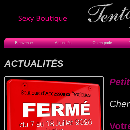
Bienvenue
Actualités
On en parle
ACTUALITÉS
Peti
Cher(
Votr