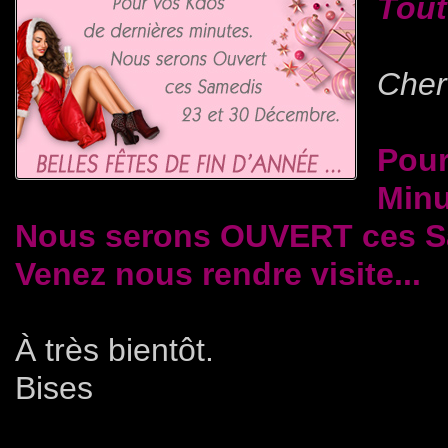
Tout
Cher(
Pour
Minu
Nous serons OUVERT ces Sa
Venez nous rendre visite...
À très bientôt.
Bises