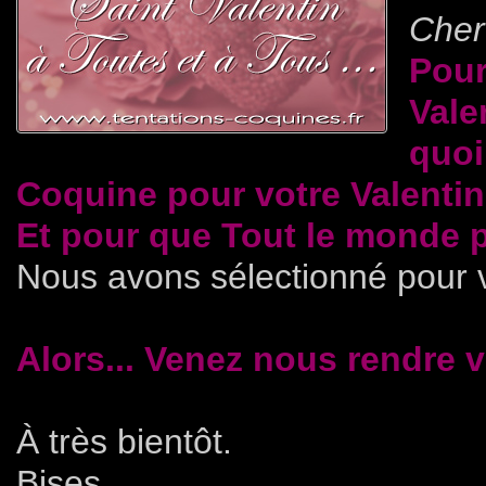
Cher(
Pour
Vale
quoi
Coquine pour votre Valentine
Et pour que Tout le monde pu
Nous avons sélectionné pour v
Alors... Venez nous rendre vi
À très bientôt.
Bises