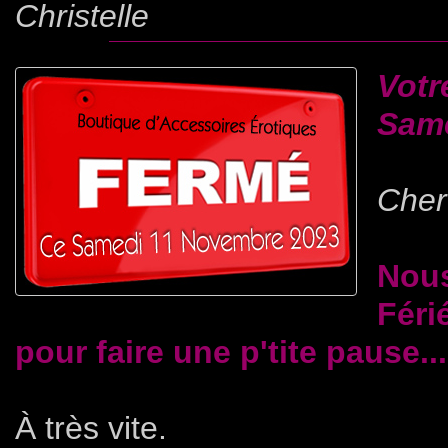
Christelle
Votr
Same
Cher(
Nous
Féri
pour faire une p'tite pause...
À très vite.